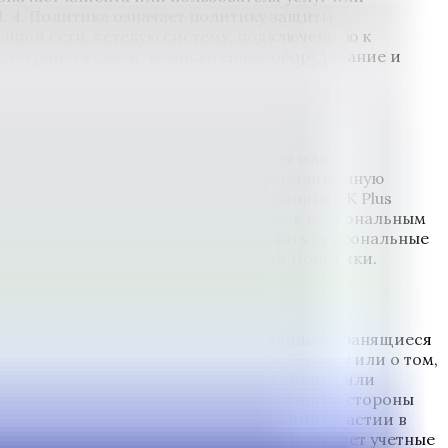
d. 4. Политика означает политику защиты
нной сети, сетевую систему, подключенную к
е устройств связи, компьютерное оборудование и
и.
щиты персональных данных клиентов или
Компании напрямую или через информационную
бым действиям с персональными данными K Plus
т, что данная Политика применяется к персональным
я имеет право хранить и использовать персональные
 будут в будущем для целей данной Политики.
яют собой небольшие фрагменты данных, хранящиеся
омнить информацию о доступе к веб-сайту или о том,
состоит из Информация, которую клиенты или
 или пользователи или заинтересованные стороны
е стороны заполняют при регистрации, участии в
нформация, которая обновляет или изменяет учетные