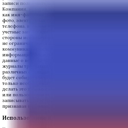
записи пользователей, информация, которую клиент
Компании, которая не ограничивается информацией, 
как имя-фамилия, рабочий адрес, контактный адрес, 
фото, электронная почта, номер банковского счета, 
телефона, включая информацию об учетных записях п
учетные записи клиентов или пользователей услуг и
стороны используют сервис: это данные об использо
не ограничиваются данными об устройстве, которое в
коммуникации между друг другом, и данными из запис
информация мобильной сети, информация о соединен
данные о веб-сайтах, к которым пользователи обращаю
журналы транзакций, поведение клиентов, статистика 
различных функций на веб-сайте, и данные, которые 
будет собирать персональные данные клиентов или п
только необходимые персональные данные. В течени
делать это только с согласия клиента или пользоват
или пользователя услуг или заинтересованного лиц
записывать голос или записывать контактные данные
признавая и принимая условия согласно деталям да
Использование или раскрытие персональ