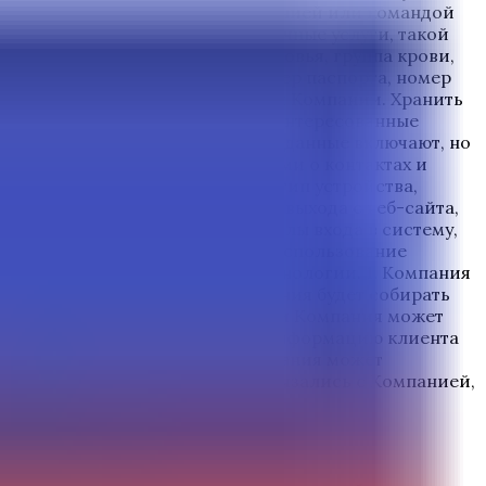
редоставляют для связи с Компанией или командой
ранице подачи заявок на различные услуги, такой
льность, религия, история здоровья, группа крови,
го удостоверения личности, номер паспорта, номер
и, которые были отображены для Компании. Хранить
 или пользователи услуг или заинтересованные
и заинтересованных сторон. Эти данные включают, но
ьютерного трафика (Log), данными о контактах и
тв (IP-адрес), ID устройства, тип устройства,
п браузера, журналы входа и выхода с веб-сайта,
использования веб-сайта, журналы входа в систему,
 (Access Time), данные поиска, использование
угие похожие или связанные технологии. 1. Компания
 целей данной Политики. Компания будет собирать
е такой персональной информации Компания может
не будет собирать персональную информацию клиента
й информации напрямую. 4. Компания может
г или заинтересованное лицо связались с Компанией,