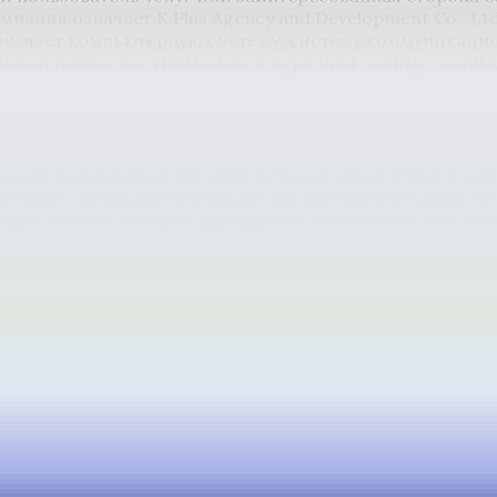
пания означает K Plus Agency and Development Co., Lt
значает компьютерную систему, систему коммуникацио
онной почты, все типы систем передачи данных, данны
рудование, которое является собственностью Компани
 для разъяснения деталей, методов управления и за
, которые связываются и предоставляют информацию 
ляции, использованию, раскрытию, изменению или лю
зователи услуг или заинтересованные стороны признаю
заинтересованных сторон и соглашаются, что Компани
ресованных сторон, которые есть в настоящее время и
нологии, такие как файлы cookie, которые представл
тересованных сторон, которые позволят веб-сайту зап
 которую собирает Компания (персональные данные), 
тавляют напрямую: это информация, которую клиенты
торую клиенты или пользователи или заинтересованны
рмация об учетной записи пользователя (Аккаунт), и