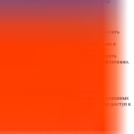
 или заинтересованных сторон, которые были
желает знать, удалить, редактировать, запросить
 могут уведомить о своем намерении и
ведомит о существовании или деталях данных в
оглашается на использование Компанией их
 или заинтересованное лицо может не получить
лицо не получит услуги от Компании так эффективно,
стему хранения персональных данных с
тов или пользователей услуг или заинтересованных
использование, раскрытие, уничтожение или доступ к