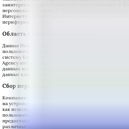
заинтересованную сторону веб-сайта Компании. 3. Ком
персональных данных. 5. Информационная система о
Интернету, систему хранения данных, систему электр
периферийные устройства, или любое связанное обо
Область применения политики
Данная Политика конфиденциальности предназначена
пользователей услуг или заинтересованных сторон
систему Компании. Она применяется к сбору, компи
Agency and Development Co., Ltd. Клиенты или поль
данным всех клиентов или пользователей услуг или 
данные клиентов или пользователей услуг или заинте
Сбор персональных данных
Компания собирает информацию через различные тех
на устройствах клиентов или пользователей или заин
как использовать веб-сайт каждый раз. Информация,
пользователи или заинтересованные стороны предос
предоставляют Компании, такая как информация, ко
различных мероприятиях, опросная информация, инфо