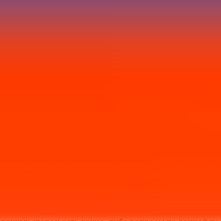
ерсональные данные клиентов или пользователей услуг
пользования или для бизнес-операций Компании.
т или пользователь услуг или заинтересованное лицо) 
акие-либо маркетинговые сообщения от Компании, они
 Когда Компания получает такой запрос, Компания у
и пользователь услуг или заинтересованное лицо не с
персональных данных, клиент или пользователь услуг
клиент или пользователь услуг или заинтересованное 
ных
ние персональными данными, Компания установила си
я ограничение доступа к персональным данным клиен
работников и агентов Компании, чтобы предотвратить 
ешения.