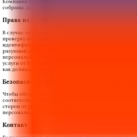
Компания гарантирует, что не будет использовать п
собраны, для любых целей, кроме законной цели ис
Права на контроль персональных данных
В случае, если владелец персональных данных (клиен
проверку их персональных данных или не получать к
идентифицировать себя в письменном виде Компании.
разумный период времени. В случае, если клиент ил
персональных данных или на удаление Компанией их 
услуги от Компании или может привести к тому, что 
как должны быть.
Безопасность хранения персональных дан
Чтобы обеспечить безопасное и подходящее управле
соответствующими механизмами и техниками, включа
сторон от директоров, руководителей, сотрудников, 
персональным данным пользователей услуг без разр
Контакт