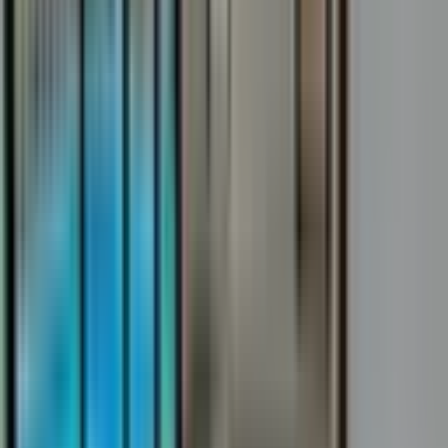
฿5,900,000
平均的
฿42,754
每平方米
THB - ฿
+66 92 851 9555