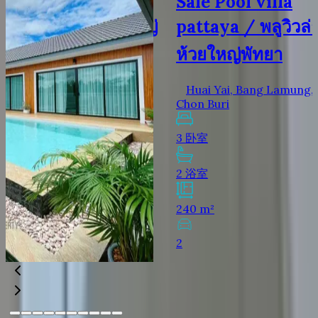
Pool villa Primo
Sale Pool villa
Pool Villa ห้วยใหญ่
pattaya / พลูวิวล่
พัทยา
ห้วยใหญ่พัทยา
Huai Yai, Bang Lamung,
Huai Yai, Bang Lamung,
Chon Buri
Chon Buri
4 卧室
3 卧室
4 浴室
2 浴室
249 m²
240 m²
2
2