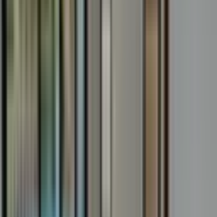
楼层
2
购买
开始于