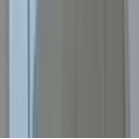
K Plus Property
您可信赖的合作伙伴，助您在泰国最美丽的地点找到理想的房
产。
联系我们
+66 92 851 9555
k.plusagent@gmail.com
条款和条件
隐私声明和 Cookie
服务
关于我们
KPLUS PROPERTY. | © 版权所有 2025
我们使用 cookie 来改善性能和增强您的网站体验。您可以通
过查看我们的
服务条款
接受