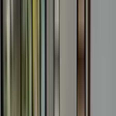
面积
138
平方米