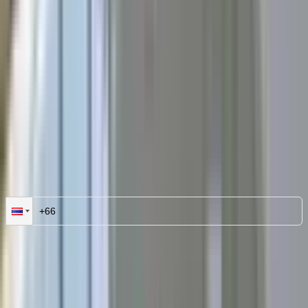
特殊功能
หาดจอมเทียน 4.1 กม.
ตลาดน้ำพัทยา 7.8 กม.
อุทยานหินล้านปี
11.9 กม.
วัดพระใหญ่ 14.2 กม.
พัทยาบีช & ถนนคนเดิน 15.1
กม.
เซ็นทรัล เฟสติวัล 15.5 กม.
เกาะล้าน 21.7 กม.
fully fitted
注册您的兴趣
姓名
*
电话
*
邮箱
*
物业类型
请选择物业类型
预算