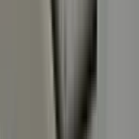
Chon Buri
Sattahip
Sattahip
Pattaya
พลูวิลล่า โครงการบ้านดุสิตวิว พัทยา
购买
1
/
12
+
7
+
7
Overview
(
12
)