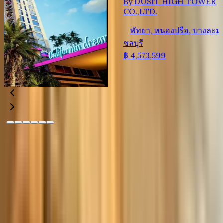
By
DUSIT HIGH TOWER
โนรา เอสทัวเรีย
CO.,LTD.
พัทยา, หนองปรือ, บางละมุ
By
Mida Assets PCL
ชลบุรี
พัทยา, นาจอมเทียน, สัตหีบ,
฿ 4,573,599
ชลบุรี
฿ 6,149,000
K Plus Property
พันธมิตรที่คุณไว้วางใจได้ในการค้นหาอสังหาริมทรัพย์ที่
สมบูรณ์แบบในทำเลที่สวยงามที่สุดของประเทศไทย.
ติดต่อเรา
+66 92 851 9555