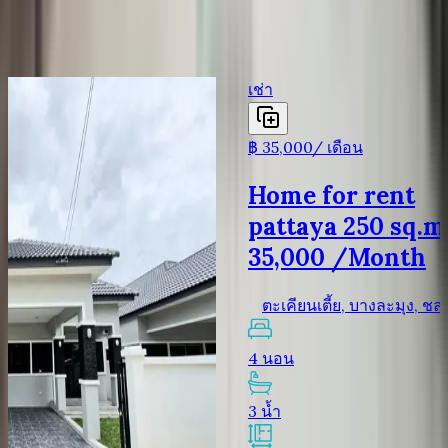
ปรือ, บางละมุง, ชลบุรี
เช่า
เช่า
฿ 20,000
/ เดือน
฿ 35,000
/ เดือน
Home for rent na
Home for rent
jomtien pattaya
pattaya 250 sq.m
20,000 /month
35,000 /Month
นาจอมเทียน, สัตหีบ, ชลบุรี
ตะเคียนเตี้ย, บางละมุง, ชลบ
3 นอน
4 นอน
3 น้ำ
3 น้ำ